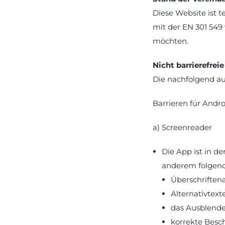
Diese Website ist t
mit der EN 301 549 
möchten.
Nicht barrierefreie
Die nachfolgend auf
Barrieren für Andro
a) Screenreader
Die App ist in de
anderem folgen
Überschrifte
Alternativtext
das Ausblende
korrekte Besc