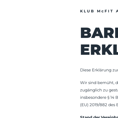
KLUB McFIT 
BARR
ERK
Diese Erklärung zur
Wir sind bemüht, d
zugänglich zu gest
insbesondere § 14 
(EU) 2019/882 des 
Stand der Vereinb