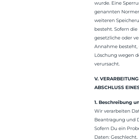
wurde. Eine Sperru
genannten Normen vo
weiteren Speicheru
besteht. Sofern di
gesetzliche oder v
Annahme besteht, d
Löschung wegen de
verursacht.
V. VERARBEITUN
ABSCHLUSS EINE
1. Beschreibung u
Wir verarbeiten Da
Beantragung und Du
Sofern Du ein Probe
Daten: Geschlecht,