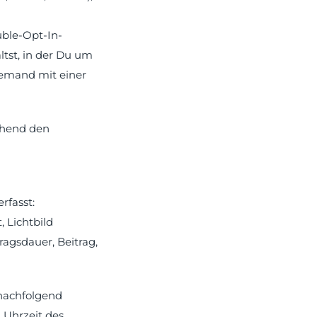
uble-Opt-In-
ltst, in der Du um
iemand mit einer
chend den
rfasst:
, Lichtbild
agsdauer, Beitrag,
 nachfolgend
 Uhrzeit des