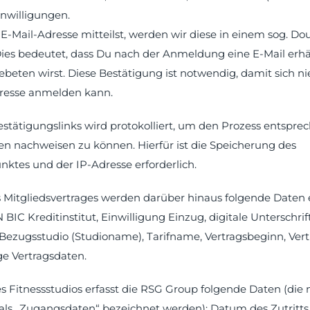
Einwilligungen.
E-Mail-Adresse mitteilst, werden wir diese in einem sog. Do
Dies bedeutet, dass Du nach der Anmeldung eine E-Mail erhä
ebeten wirst. Diese Bestätigung ist notwendig, damit sich n
resse anmelden kann.
stätigungslinks wird protokolliert, um den Prozess entspre
en nachweisen zu können. Hierfür ist die Speicherung des
nktes und der IP-Adresse erforderlich.
s Mitgliedsvertrages werden darüber hinaus folgende Daten e
BIC Kreditinstitut, Einwilligung Einzug, digitale Unterschrift
ezugsstudio (Studioname), Tarifname, Vertragsbeginn, Vertr
ge Vertragsdaten.
s Fitnessstudios erfasst die RSG Group folgende Daten (die
s „Zugangsdaten“ bezeichnet werden): Datum des Zutritts,