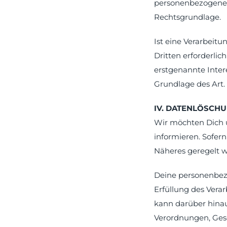
personenbezogener D
Rechtsgrundlage.
Ist eine Verarbeit
Dritten erforderli
erstgenannte Inter
Grundlage des Art. 6
IV. DATENLÖSCH
Wir möchten Dich 
informieren. Sofer
Näheres geregelt w
Deine personenbezo
Erfüllung des Vera
kann darüber hinau
Verordnungen, Gese