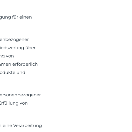
igung für einen
onenbezogener
liedsvertrag über
ung von
men erforderlich
Produkte und
g personenbezogener
 Erfüllung von
n eine Verarbeitung