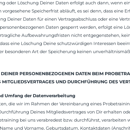
ng oder Löschung Deiner Daten erfolgt auch dann, wenn ein
rgesehene Speicherfrist abläuft, es sei denn, dass eine Erf
ng Deiner Daten für einen Vertragsabschluss oder eine Vertr
e personenbezogenen Daten gesperrt werden, erfolgt eine L
ertragliche Aufbewahrungsfristen nicht entgegenstehen, kei
ass eine Löschung Deine schutzwürdigen Interessen beeint
r besonderen Art der Speicherung keinen unverhältnismä
G DEINER PERSONENBEZOGENEN DATEN BEIM PROBETRA
S MITGLIEDSVERTRAGES UND DURCHFÜHRUNG DES VER
nd Umfang der Datenverarbeitung
ten, die wir im Rahmen der Vereinbarung eines Probetrainin
rchführung Deines Mitgliedsvertrages von Dir erhalten ode
training bei uns verabredest bzw. durchführst, verarbeiten 
 Name und Vorname, Geburtsdatum, Kontaktdaten (Anschrift, 