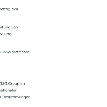
ichtig. Wir
eitung von
ss und
n www.mcfit.com,
r RSG Group im
ationaler
her Bestimmungen