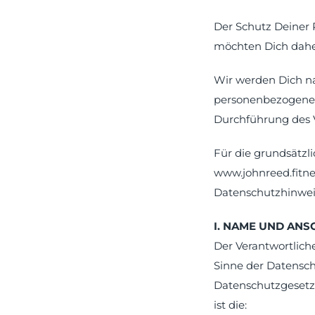
Der Schutz Deiner P
möchten Dich daher
Wir werden Dich n
personenbezogenen
Durchführung des V
Für die grundsätz
www.johnreed.fitne
Datenschutzhinwei
I. NAME UND AN
Der Verantwortlich
Sinne der Datensc
Datenschutzgesetze
ist die: