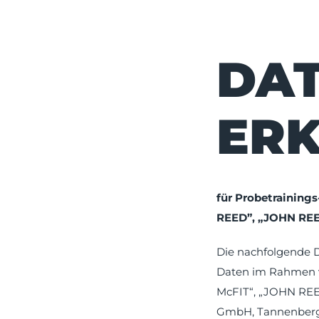
DAT
ER
für Probetrainings
REED”, „JOHN REE
Die nachfolgende D
Daten im Rahmen vo
McFIT“, „JOHN RE
GmbH, Tannenberg 4