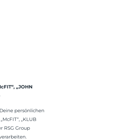
McFIT“, „JOHN
)
 Deine persönlichen
 „McFIT“, „KLUB
er RSG Group
erarbeiten.