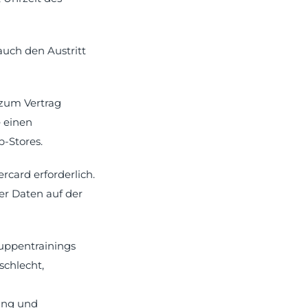
uch den Austritt
 zum Vertrag
e einen
p-Stores.
card erforderlich.
er Daten auf der
uppentrainings
schlecht,
ung und