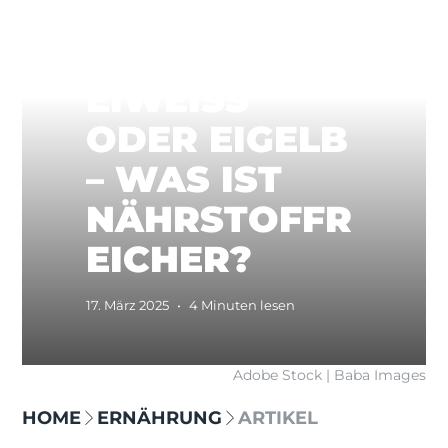
EIWEISS
ODER EIGELB
– WAS IST
NÄHRSTOFFR
EICHER?
17. März 2025
•
4 Minuten lesen
Adobe Stock | Baba Images
HOME
ERNÄHRUNG
ARTIKEL