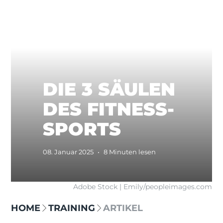
DIE 3 SÄULEN
DES FITNESS-
SPORTS
08. Januar 2025
•
8 Minuten lesen
Adobe Stock | Emily/peopleimages.com
HOME
TRAINING
ARTIKEL