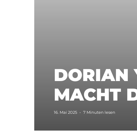
DORIAN 
MACHT D
16. Mai 2025
•
7 Minuten lesen