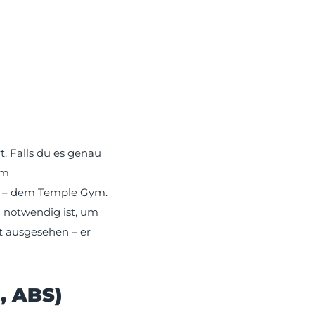
t. Falls du es genau
um
io – dem Temple Gym.
h notwendig ist, um
gt ausgesehen – er
, ABS)