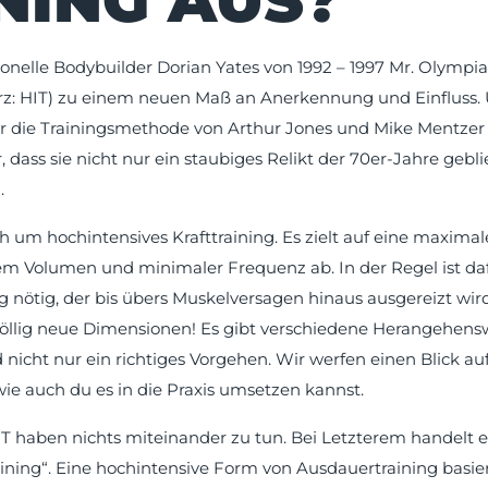
NING AUS?
nelle Bodybuilder Dorian Yates von 1992 – 1997 Mr. Olympia 
kurz: HIT) zu einem neuen Maß an Anerkennung und Einfluss. 
r die Trainingsmethode von Arthur Jones und Mike Mentzer 
 dass sie nicht nur ein staubiges Relikt der 70er-Jahre gebli
.
ch um hochintensives Krafttraining. Es zielt auf eine maxim
em Volumen und minimaler Frequenz ab. In der Regel ist daf
 nötig, der bis übers Muskelversagen hinaus ausgereizt wird
öllig neue Dimensionen! Es gibt verschiedene Herangehens
d nicht nur ein richtiges Vorgehen. Wir werfen einen Blick au
wie auch du es in die Praxis umsetzen kannst.
T haben nichts miteinander zu tun. Bei Letzterem handelt e
ining“. Eine hochintensive Form von Ausdauertraining basier