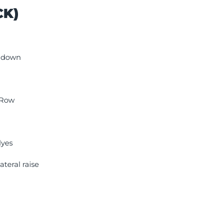
CK)
shdown
 Row
lyes
teral raise