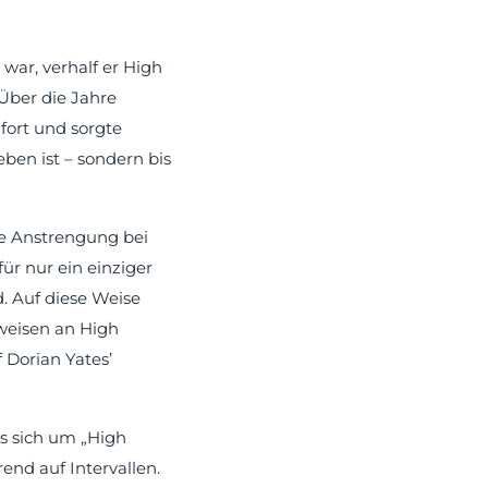
war, verhalf er High
Über die Jahre
fort und sorgte
eben ist – sondern bis
ale Anstrengung bei
ür nur ein einziger
. Auf diese Weise
weisen an High
f Dorian Yates’
s sich um „High
end auf Intervallen.