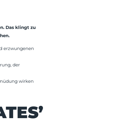
n. Das klingt zu
hen.
und erzwungenen
hrung, der
Ermüdung wirken
ATES’