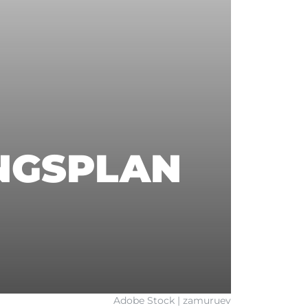
INGSPLAN
Adobe Stock | zamuruev