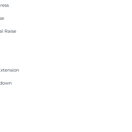
ress
se
l Raise
Extension
hdown