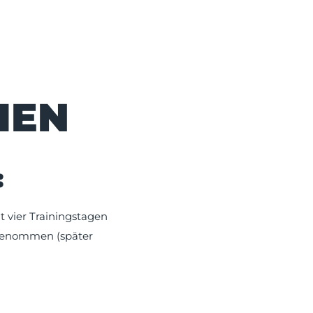
IEN
:
t vier Trainingstagen
 genommen (später