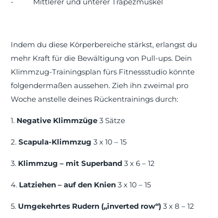
-
Mittlerer und unterer Trapezmuskel
Indem du diese Körperbereiche stärkst, erlangst du
mehr Kraft für die Bewältigung von Pull-ups. Dein
Klimmzug-Trainingsplan fürs Fitnessstudio könnte
folgendermaßen aussehen. Zieh ihn zweimal pro
Woche anstelle deines Rückentrainings durch:
1.
Negative Klimmzüge
3 Sätze
2.
Scapula-Klimmzug
3 x 10 – 15
3.
Klimmzug – mit Superband
3 x 6 – 12
4.
Latziehen – auf den Knien
3 x 10 – 15
5.
Umgekehrtes Rudern („inverted row“)
3 x 8 – 12