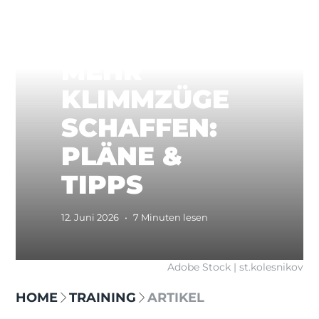
MEHR
KLIMMZÜGE
SCHAFFEN:
PLÄNE &
TIPPS
12. Juni 2026
•
7 Minuten lesen
Adobe Stock | st.kolesnikov
HOME
TRAINING
ARTIKEL