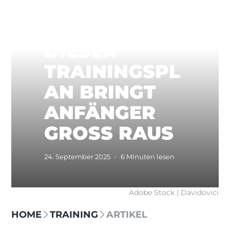
DIESER
TRAININGSPL
AN BRINGT
ANFÄNGER
GROSS RAUS
24. September 2025
•
6 Minuten lesen
Adobe Stock | Davidovici
HOME
TRAINING
ARTIKEL