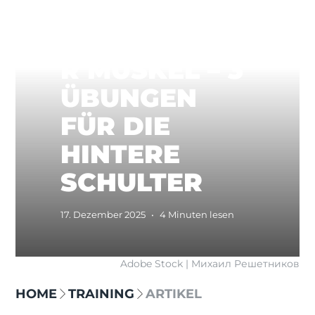
VERGESSENE
R MUSKEL – 3
ÜBUNGEN
FÜR DIE
HINTERE
SCHULTER
17. Dezember 2025
•
4 Minuten lesen
Adobe Stock | Михаил Решетников
HOME
TRAINING
ARTIKEL