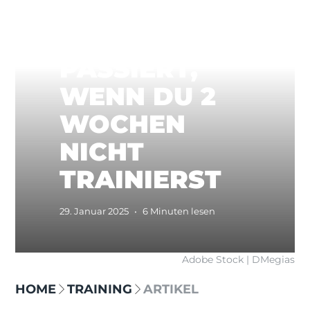
DAS
PASSIERT,
WENN DU 2
WOCHEN
NICHT
TRAINIERST
29. Januar 2025
•
6 Minuten lesen
Adobe Stock | DMegias
HOME
TRAINING
ARTIKEL