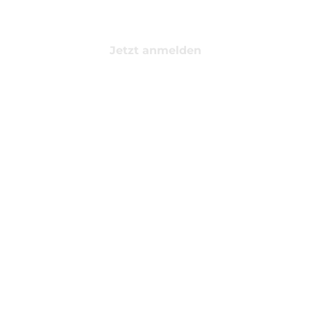
Jetzt anmelden
TOP GYM, TOP
PREIS
8,90 €
AB
/WOCHE
Tarife ansehen
Mo-So: 06:00-23:00