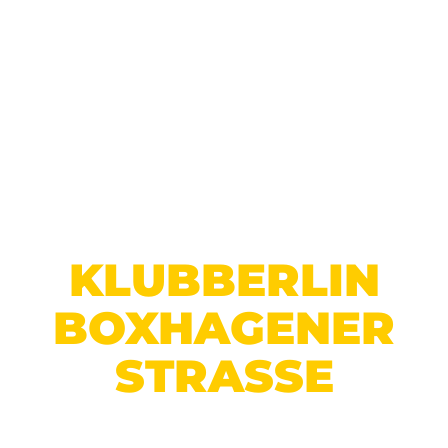
DEIN KIEZ-GYM
KLUB
BERLIN
BOX­HAGENER
STRASSE