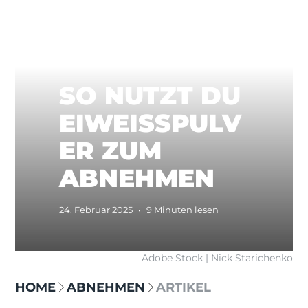
SO NUTZT DU
EIWEISSPULV
ER ZUM
ABNEHMEN
24. Februar 2025
•
9 Minuten lesen
Adobe Stock | Nick Starichenko
HOME
ABNEHMEN
ARTIKEL