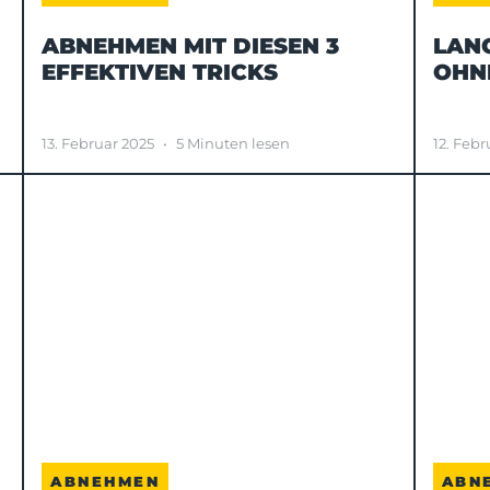
ABNEHMEN MIT DIESEN 3
LAN
EFFEKTIVEN TRICKS
OHN
13. Februar 2025
•
5 Minuten lesen
12. Febr
ABNEHMEN
ABN