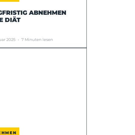
GFRISTIG ABNEHMEN
E DIÄT
uar 2025
•
7 Minuten lesen
EHMEN