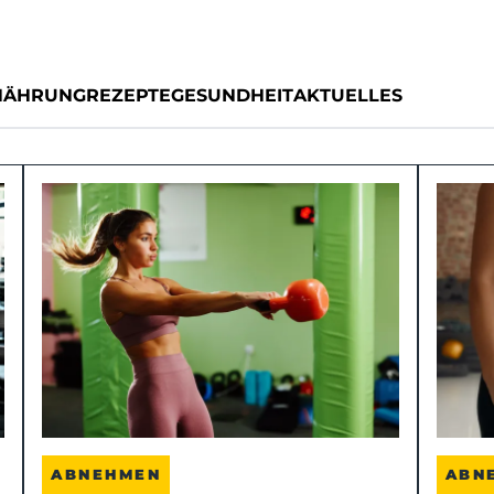
NÄHRUNG
REZEPTE
GESUNDHEIT
AKTUELLES
ABNEHMEN
ABN