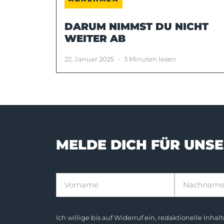
DARUM NIMMST DU NICHT
WEITER AB
22. Januar 2025
•
3 Minuten lesen
MELDE DICH FÜR UNS
Vorname
Nachname
Ich willige bis auf Widerruf ein, redaktionelle In