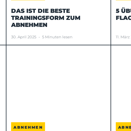
DAS IST DIE BESTE
5 ÜB
TRAININGSFORM ZUM
FLA
ABNEHMEN
30. April 2025
•
5 Minuten lesen
11. März
ABNEHMEN
ABN