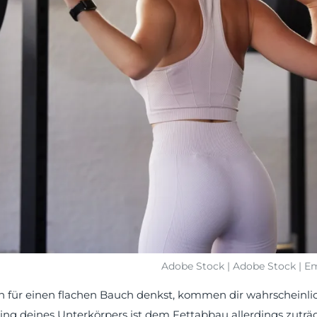
Adobe Stock | Adobe Stock | 
für einen flachen Bauch denkst, kommen dir wahrscheinli
ning deines Unterkörpers ist dem Fettabbau allerdings zuträgl