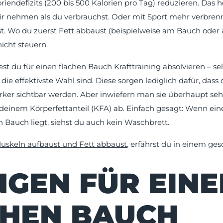
iendefizits (200 bis 500 Kalorien pro Tag) reduzieren. Das h
ir nehmen als du verbrauchst. Oder mit Sport mehr verbrenn
 Wo du zuerst Fett abbaust (beispielweise am Bauch oder 
nicht steuern.
test du für einen flachen Bauch Krafttraining absolvieren – se
ie effektivste Wahl sind. Diese sorgen lediglich dafür, da
rker sichtbar werden. Aber inwiefern man sie überhaupt se
 deinem Körperfettanteil (KFA) ab. Einfach gesagt: Wenn ein
 Bauch liegt, siehst du auch kein Waschbrett.
Muskeln aufbaust und Fett abbaust
, erfährst du in einem ges
GEN FÜR EINE
HEN BAUCH