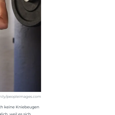
Emily/peopleimages.com
ch keine Kniebeugen
ich, weil es sich