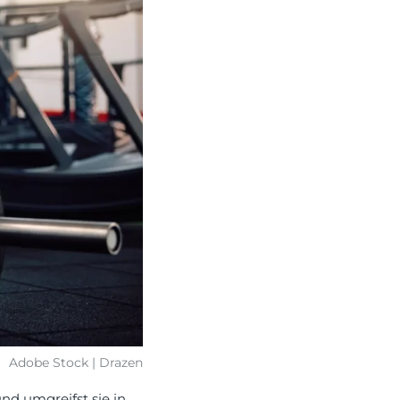
Adobe Stock | Drazen
nd umgreifst sie in