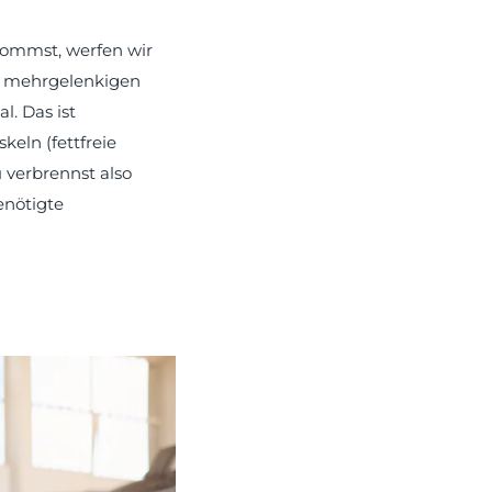
ommst, werfen wir
us mehrgelenkigen
. Das ist
eln (fettfreie
 verbrennst also
enötigte