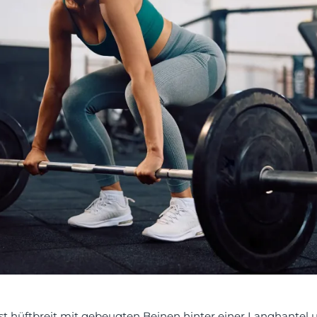
t hüftbreit mit gebeugten Beinen hinter einer Langhantel u