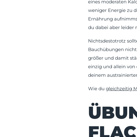
eines moderaten Kalor
weniger Energie zu d
Ernährung aufnimmst.
du dabei aber leider 
Nichtsdestotrotz soll
Bauchübungen nicht d
größer und damit stä
einzig und allein von
deinem austrainierten
Wie du
gleichzeitig 
ÜBUN
FLAC