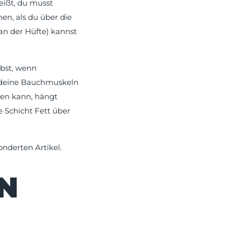
eißt, du musst
en, als du über die
an der Hüfte) kannst
lbst, wenn
ss deine Bauchmuskeln
hen kann, hängt
e Schicht Fett über
onderten Artikel.
N