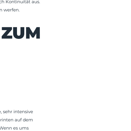
ch Kontinuität aus.
n werfen.
 ZUM
, sehr intensive
printen auf dem
 Wenn es ums