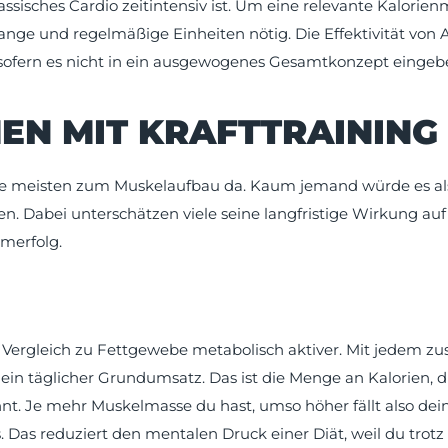
ssisches Cardio zeitintensiv ist. Um eine relevante Kalorie
lange und regelmäßige Einheiten nötig. Die Effektivität von
 sofern es nicht in ein ausgewogenes Gesamtkonzept eingebet
EN MIT KRAFTTRAINING
r die meisten zum Muskelaufbau da. Kaum jemand würde es a
 Dabei unterschätzen viele seine langfristige Wirkung au
merfolg.
Vergleich zu Fettgewebe metabolisch aktiver. Mit jedem z
ein täglicher Grundumsatz. Das ist die Menge an Kalorien, d
t. Je mehr Muskelmasse du hast, umso höher fällt also dein
 Das reduziert den mentalen Druck einer Diät, weil du trotz 