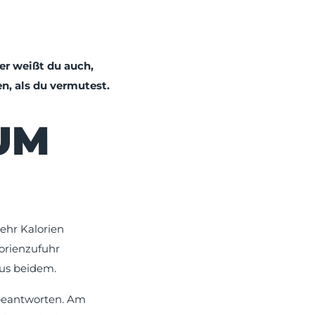
er weißt du auch,
n, als du vermutest.
UM
ehr Kalorien
lorienzufuhr
aus beidem.
 beantworten. Am