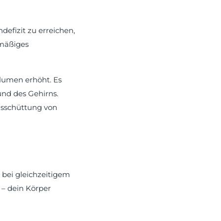
ndefizit zu erreichen,
lmäßiges
olumen erhöht. Es
und des Gehirns.
usschüttung von
 bei gleichzeitigem
 – dein Körper