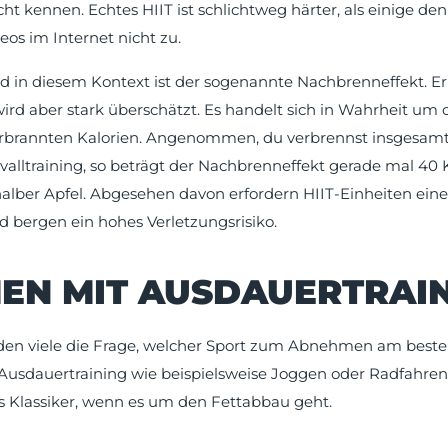
t kennen. Echtes HIIT ist schlichtweg härter, als einige denk
os im Internet nicht zu.
d in diesem Kontext ist der sogenannte Nachbrenneffekt. Er
ird aber stark überschätzt. Es handelt sich in Wahrheit um 
rbrannten Kalorien. Angenommen, du verbrennst insgesamt
alltraining, so beträgt der Nachbrenneffekt gerade mal 40 Ka
halber Apfel. Abgesehen davon erfordern HIIT-Einheiten ein
d bergen ein hohes Verletzungsrisiko.
EN MIT AUSDAUERTRAI
den viele die Frage, welcher Sport zum Abnehmen am besten
Ausdauertraining wie beispielsweise Joggen oder Radfahren 
ls Klassiker, wenn es um den Fettabbau geht.