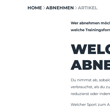
HOME
ABNEHMEN
ARTIKEL
Wer abnehmen möchte,
welche Trainingsform
WELC
ABN
Du nimmst ab, sobald
verbrauchst, als du z
reduzierst oder indem
Welcher Sport zum Ab