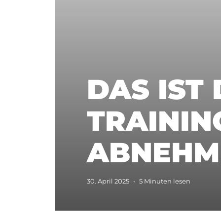
DAS IST 
TRAINI
ABNEHM
30. April 2025
•
5 Minuten lesen