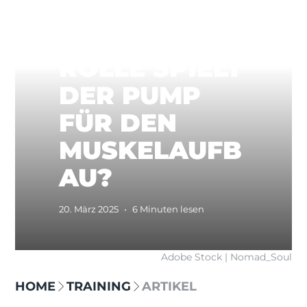
WELCHE
ROLLE SPIELT
DER PUMP
FÜR DEN
MUSKELAUFB
AU?
20. März 2025
•
6 Minuten lesen
Adobe Stock | Nomad_Soul
HOME
TRAINING
ARTIKEL