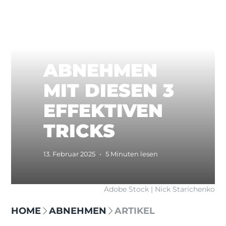
ABNEHMEN
MIT DIESEN 3
EFFEKTIVEN
TRICKS
13. Februar 2025
•
5 Minuten lesen
Adobe Stock | Nick Starichenko
HOME
ABNEHMEN
ARTIKEL