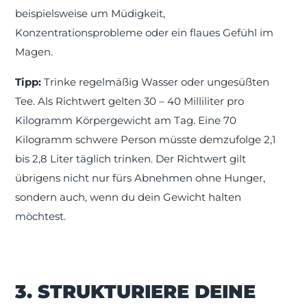
beispielsweise um M
ü
digkeit,
Konzentrationsprobleme oder ein flaues Gef
ü
hl im
Magen.
Tipp:
Trinke regelm
äß
ig Wasser oder unges
üß
ten
Tee. Als Richtwert gelten 30 – 40 Milliliter pro
Kilogramm Körpergewicht am Tag. Eine 70
Kilogramm schwere Person müsste demzufolge 2,1
bis 2,8 Liter täglich trinken. Der Richtwert gilt
übrigens nicht nur fürs Abnehmen ohne Hunger,
sondern auch, wenn du dein Gewicht halten
möchtest.
3. STRUKTURIERE DEINE