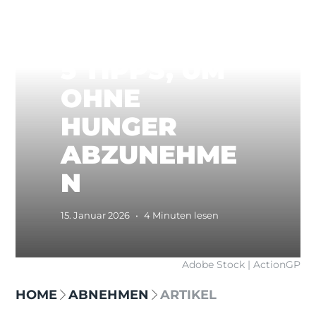
5 TIPPS, UM
OHNE
HUNGER
ABZUNEHME
N
15. Januar 2026
•
4 Minuten lesen
Adobe Stock | ActionGP
HOME
ABNEHMEN
ARTIKEL