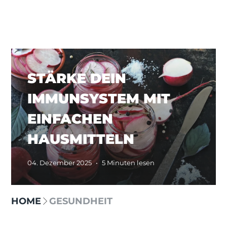
STÄRKE DEIN
IMMUNSYSTEM MIT
EINFACHEN
HAUSMITTELN
04. Dezember 2025
•
5 Minuten lesen
HOME
GESUNDHEIT
Select category