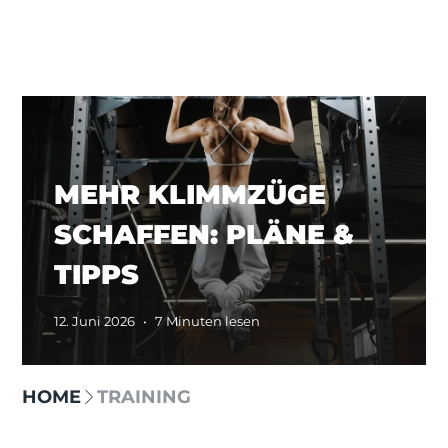
MEHR KLIMMZÜGE
SCHAFFEN: PLÄNE &
TIPPS
12. Juni 2026
•
7 Minuten lesen
HOME
TRAINING
Select category